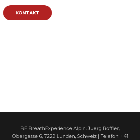
KONTAKT
BE BreathExperience Alpin, Juerg Roffler,
Obergasse 6, 7222 Lunden, Schweiz | Telefon: +41