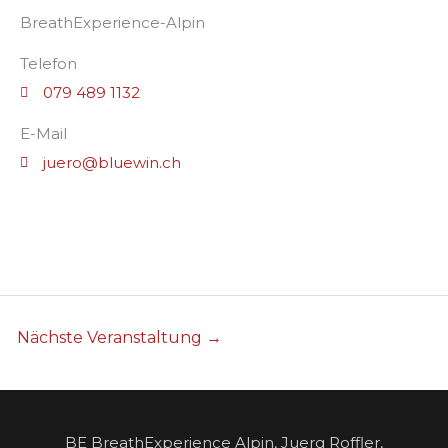
BreathExperience-Alpin
Telefon
079 489 1132
E-Mail
juero@bluewin.ch
Nächste Veranstaltung
→
BE BreathExperience Alpin, Juerg Roffler,