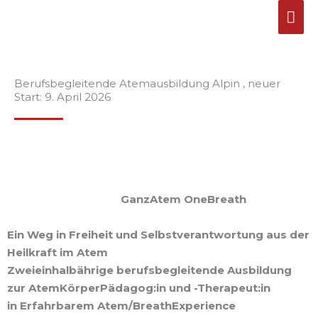
Zum
HA
Inhalt
springen
Berufsbegleitende Atemausbildung Alpin , neuer
Start: 9. April 2026
GanzAtem OneBreath
Ein Weg in Freiheit und Selbstverantwortung aus der
Heilkraft im Atem
Zweieinhalbährige berufsbegleitende Ausbildung
zur
AtemKörperPädagog:in und -Therapeut:in
in Erfahrbarem Atem/BreathExperience