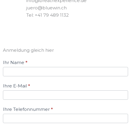
info@breathexperience.de
juero@bluewin.ch
Tel: +41 79 489 1132
Anmeldung gleich hier
Kontak
Ihr Name
*
Formular
Ihre E-Mail
*
Ihre Telefonnummer
*